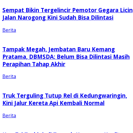
Sempat Bikin Tergelincir Pemotor Gegara Licin
Jalan Narogong Kini Sudah Bisa Dilintasi
Berita
Tampak Megah, Jembatan Baru Kemang
Pratama, DBMSDA: Belum Bisa Dilintasi Masih
Perapihan Tahap Akhir
Berita
Truk Terguling Tutup Rel di Kedungwaringin,
Kini Jalur Kereta Api Kembali Normal
Berita