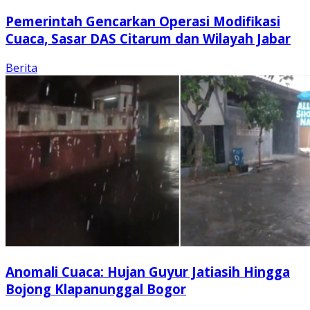
Pemerintah Gencarkan Operasi Modifikasi
Cuaca, Sasar DAS Citarum dan Wilayah Jabar
Berita
Anomali Cuaca: Hujan Guyur Jatiasih Hingga
Bojong Klapanunggal Bogor