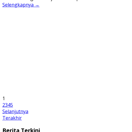
Selengkapnya →
1
2
3
4
5
Selanjutnya
Terakhir
Berita Terkini