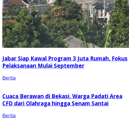
Jabar Siap Kawal Program 3 Juta Rumah, Fokus
Pelaksanaan Mulai September
Berita
Cuaca Berawan di Bekasi, Warga Padati Area
CFD dari Olahraga hingga Senam Santai
Berita