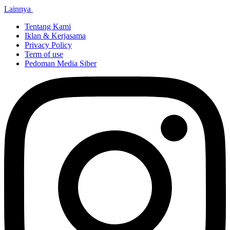
Lainnya
Tentang Kami
Iklan & Kerjasama
Privacy Policy
Term of use
Pedoman Media Siber