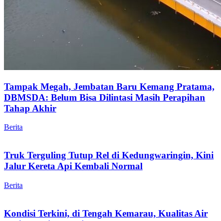
Tampak Megah, Jembatan Baru Kemang Pratama,
DBMSDA: Belum Bisa Dilintasi Masih Perapihan
Tahap Akhir
Berita
Truk Terguling Tutup Rel di Kedungwaringin, Kini
Jalur Kereta Api Kembali Normal
Berita
Kondisi Terkini, di Tengah Kemarau, Kualitas Air