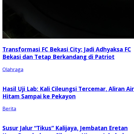
Transformasi FC Bekasi City: Jadi Adhyaksa FC
Bekasi dan Tetap Berkandang di Patriot
Olahraga
Hasil Uji Lab: Kali Cileungsi Tercemar, Aliran Air
Hitam Sampai ke Pekayon
Berita
Susur Jalur “Tikus” Kalijaya, Jembatan Eretan