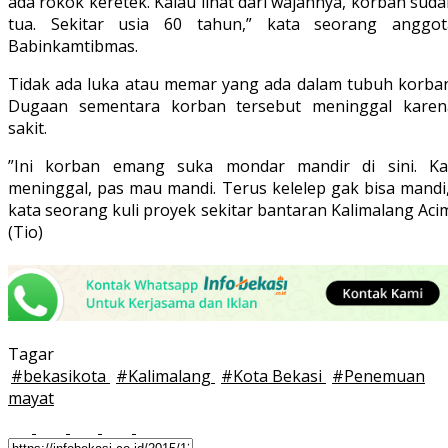
ada rokok keretek. Kalau lihat dari wajahnya, korban sud
tua. Sekitar usia 60 tahun,” kata seorang anggot
Babinkamtibmas.‬
Tidak ada luka atau memar yang ada dalam tubuh korban
Dugaan sementara korban tersebut meninggal karen
sakit.
‪”Ini korban emang suka mondar mandir di sini. Kal
meninggal, pas mau mandi. Terus kelelep gak bisa mandi,
kata seorang kuli proyek sekitar bantaran Kalimalang Aci
(Tio)
Tagar
#
bekasikota
#
Kalimalang
#
Kota Bekasi
#
Penemuan
mayat