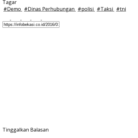
Tagar
#
Demo
#
Dinas Perhubungan
#
polisi
#
Taksi
#
tni
Tinggalkan Balasan