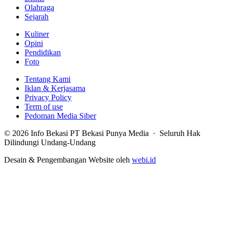
Olahraga
Sejarah
Kuliner
Opini
Pendidikan
Foto
Tentang Kami
Iklan & Kerjasama
Privacy Policy
Term of use
Pedoman Media Siber
© 2026 Info Bekasi PT Bekasi Punya Media · Seluruh Hak
Dilindungi Undang-Undang
Desain & Pengembangan Website oleh
webi.id