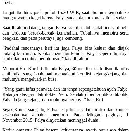
media.
Lanjut Ibrahim, pada pukul 15.30 WIB, saat Ibrahim kembali ke
ruang rawat, ia kaget karena Falya sudah dalam kondisi tidak sadar.
Saat Ibrahim datang, tangan Falya saat disentuh sudah terasa dingin
dan terdapat bercak-bercak kemerahan. Tubuhnya membiru serta
bengkak, dan pada perutnya juga kembung.
“Padahal rencananya hari itu juga Falya bisa keluar dan diajak
pulang ke rumah. Ketika menemui kondisi Falya seperti itu, saya
panik dan meminta pertolongan,” kata Ibrahim.
Menurut Erri Kursini, Ibunda Falya, 30 menit setelah disuntik infus
antibiotik, sang buah hati mengalami kondisi kejang-kejang dan
mulutnya mengeluarkan busa.
“Yang ganti infus perawat, dan itu tanpa sepengetahuan ayah Falya.
Katanya atas perintah dokter Yeni. Setelah diberi suntik antibiotik,
Falya kejang-kejang, dan mulutnya berbusa,” kata Erri.
Sejak Kamis siang itu, Falya tetap tidak sadarkan diri dan kondisi
kesehatannya semakin menurun. Pada Minggu paginya, 1
November 2015, Falya dinyatakan meninggal dunia.
Kedua orangtua Falya beserta keluarganya, nyaris putus asa dalam