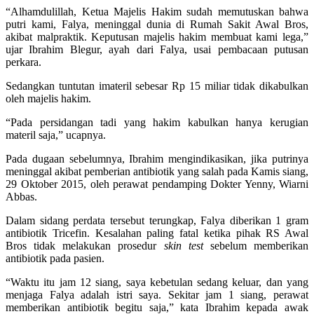
“Alhamdulillah, Ketua Majelis Hakim sudah memutuskan bahwa
putri kami, Falya, meninggal dunia di Rumah Sakit Awal Bros,
akibat malpraktik. Keputusan majelis hakim membuat kami lega,”
ujar Ibrahim Blegur, ayah dari Falya, usai pembacaan putusan
perkara.
Sedangkan tuntutan imateril sebesar Rp 15 miliar tidak dikabulkan
oleh majelis hakim.
“Pada persidangan tadi yang hakim kabulkan hanya kerugian
materil saja,” ucapnya.
Pada dugaan sebelumnya, Ibrahim mengindikasikan, jika putrinya
meninggal akibat pemberian antibiotik yang salah pada Kamis siang,
29 Oktober 2015, oleh perawat pendamping Dokter Yenny, Wiarni
Abbas.
Dalam sidang perdata tersebut terungkap, Falya diberikan 1 gram
antibiotik Tricefin. Kesalahan paling fatal ketika pihak RS Awal
Bros tidak melakukan prosedur
skin test
sebelum memberikan
antibiotik pada pasien.
“Waktu itu jam 12 siang, saya kebetulan sedang keluar, dan yang
menjaga Falya adalah istri saya. Sekitar jam 1 siang, perawat
memberikan antibiotik begitu saja,” kata Ibrahim kepada awak