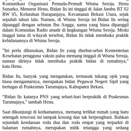
Komunikasi Organisasi Pemuda-Pemudi Wisma Seroja, Henu
Sunarko. Menurut Henu, Bidan Iis ini tinggal di Jalan Jambu RT 02
RW 05, Kelurahan Harapanjaya, Kecamatan Bekasi Utara, sejak
sepuluh tahun lalu. Namun, di Wisma Seroja ini Bidan Iis sering
dipanggil dengan sebutan Ibu Anggy, nama yang biasa dipanggil
dalam Komunitas Radio amatir di lingkungan Wisma Seroja. Meski
tinggal lama di wilayah tersebut, Bidan Iis tidak membuka praktik
kebidanannya di Wisma Seroja.
”Ini perlu diluruskan, Bidan Iis yang disebut-sebut Kementerian
Kesehatan pengguna vaksin palsu memang tinggal di Wisma Seroja,
namun dirinya tidak membuka praktik bidan di rumahnya,”
kata Henu.
Bidan Iis, banyak yang mengatakan, termasuk tukang ojek yang
biasa mengantarnya, merupakan bidan Pegawai Negeri Sipil yang
bertugas di Puskesmas Tarumajaya, Kabupaten Bekasi.
“Bidan Iis katanya PNS yang sehari-hari berpraktik di Puskesmas
Tarumajaya,” tambah Henu.
Saat dikunjungi di kediamannya, memang terlihat rumah yang baru
setengah renovasi ini tampak kosong dan tak berpenghuni. Bahkan
sejumlah kendaraan roda dua dan roda empat yang terparkir di
halaman rumahnya, merupakan milik tetangga yang sedang