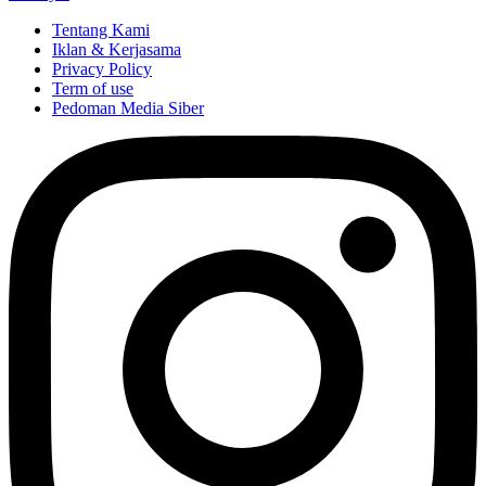
Tentang Kami
Iklan & Kerjasama
Privacy Policy
Term of use
Pedoman Media Siber