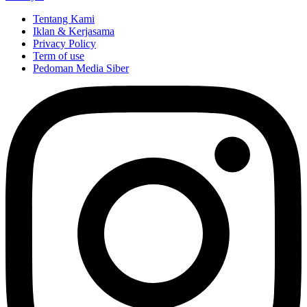
Tentang Kami
Iklan & Kerjasama
Privacy Policy
Term of use
Pedoman Media Siber