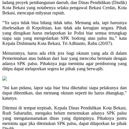
ladang proyek pembangunan daerah, dan Dinas Pendidikan (Disdik)
Kota Bekasi yang notabenya selaku pengawal Bekasi Cerdas, Kota
Bekasi, mencapai milyaran rupiah.
“Ya saya tidak bisa bilang tidak tahu. Memang ada, tapi harusnya
diselesaikan di Kepolisian, kan tidak ada kerugian negara. Pihak
yang dirugikan harus melaporkan ke Polisi biar semua terungkap
siapa saja yang mengedarkan SPK bodong atau palsu itu,” kata
Kepala Disbimarta Kota Bekasi, Tri Adhianto, Rabu (20/07).
Menurutnya, harus ada efek jera bagi oknum yang ada di dalam
Pemerintahan atau bahkan dari luar yang mencoba bermain dengan
adanya SPK palsu. Pihaknya juga meminta agar pemborong yang
ditipu dapat melaporkan segera ke pihak yang berwajib.
“Ini kan pidana, lapor saja biar bisa diketahui siapa pelakunya dan
dapat dihentikan, dan memang oknum seperti itu harus ditangkap,”
katanya.
Ditemui di tempat terpisah, Kepala Dinas Pendidikan Kota Bekasi,
Rudi Sabarudin, mengaku belum menemukan adanya SPK palsu
yang mengatasnamakan dinas yang dipimpinya. Pihaknya justru
meminta agar jika ditemukan SPK palsu, dapat dilaporkan ke pihak
Disdik.