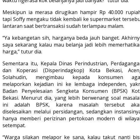
waktu ngerasa kok belanjanya jadi banyak?” tutur dia.
Meskipun ia merasa dirugikan hampir Rp 40.000 rupiah
tapi Soffy mengaku tidak kembali ke supermarket tersebu
lantaran saat bertransaksi sudah terlampau malam.
“Ya kebangetan sih, harganya beda jauh banget. Akhirny
saya sekarang kalau mau belanja jadi lebih memerhatika
harga,” tutur dia.
Sementara itu, Kepala Dinas Perindustrian, Perdaganga
dan Koperasi (Disperindagkop) Kota Bekasi, Acen
Solahudin, mengimbau kepada konsumen aga
melaporkan kejadian ini ke lembaga independen, yakn
Badan Penyelesaian Sengketa Konsumen (BPSK) Kot
Bekasi. Menurut dia, yang lebih berwenang soal masala
ini adalah BPSK, karena masalah tersebut aka
diselesaikan melalui persidangan, sedangkan instansinya
hanya memberi perizinan pertokoan modern di wilaya
setempat.
“Warga silakan melapor ke sana, kalau takut nanti bis