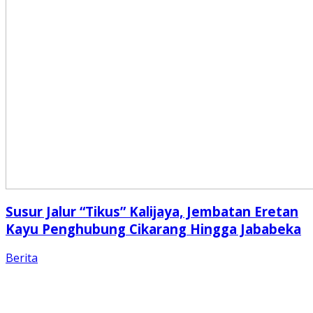
Susur Jalur “Tikus” Kalijaya, Jembatan Eretan
Kayu Penghubung Cikarang Hingga Jababeka
Berita