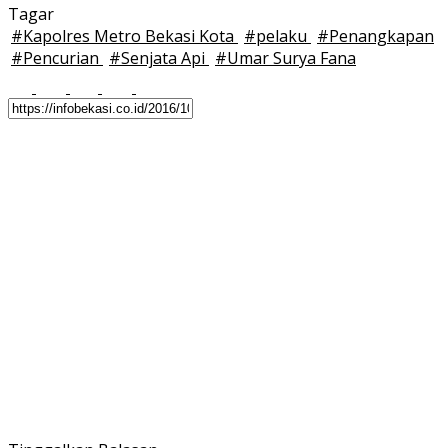
Tagar
#
Kapolres Metro Bekasi Kota
#
pelaku
#
Penangkapan
#
Pencurian
#
Senjata Api
#
Umar Surya Fana