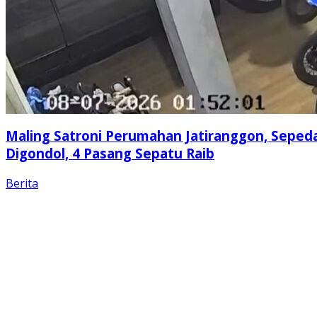
Maling Satroni Perumahan Jatiranggon, Seped
Digondol, 4 Pasang Sepatu Raib
Berita