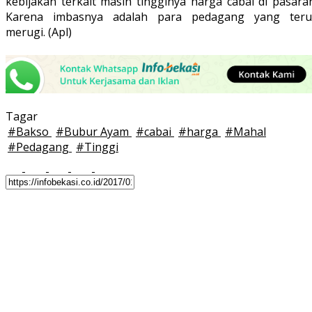
kebijakan terkait masih tingginya harga cabai di pasara
Karena imbasnya adalah para pedagang yang teru
merugi. (Apl)
Tagar
#
Bakso
#
Bubur Ayam
#
cabai
#
harga
#
Mahal
#
Pedagang
#
Tinggi