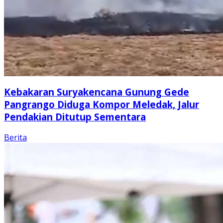
Kebakaran Suryakencana Gunung Gede
Pangrango Diduga Kompor Meledak, Jalur
Pendakian Ditutup Sementara
Berita