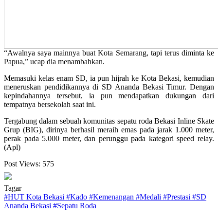
“Awalnya saya mainnya buat Kota Semarang, tapi terus diminta ke
Papua,” ucap dia menambahkan.
Memasuki kelas enam SD, ia pun hijrah ke Kota Bekasi, kemudian
meneruskan pendidikannya di SD Ananda Bekasi Timur. Dengan
kepindahannya tersebut, ia pun mendapatkan dukungan dari
tempatnya bersekolah saat ini.
Tergabung dalam sebuah komunitas sepatu roda Bekasi Inline Skate
Grup (BIG), dirinya berhasil meraih emas pada jarak 1.000 meter,
perak pada 5.000 meter, dan perunggu pada kategori speed relay.
(Apl)
Post Views:
575
Tagar
#
HUT Kota Bekasi
#
Kado
#
Kemenangan
#
Medali
#
Prestasi
#
SD
Ananda Bekasi
#
Sepatu Roda