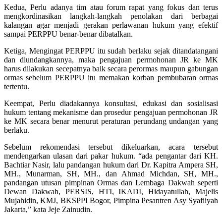
Kedua, Perlu adanya tim atau forum rapat yang fokus dan terus
mengkordinasikan langkah-langkah penolakan dari berbagai
kalangan agar menjadi gerakan perlawanan hukum yang efektif
sampai PERPPU benar-benar dibatalkan.
Ketiga, Mengingat PERPPU itu sudah berlaku sejak ditandatangani
dan diundangkannya, maka pengajuan permohonan JR ke MK
harus dilakukan secepatnya baik secara perormas maupun gabungan
ormas sebelum PERPPU itu memakan korban pembubaran ormas
tertentu.
Keempat, Perlu diadakannya konsultasi, edukasi dan sosialisasi
hukum tentang mekanisme dan prosedur pengajuan permohonan JR
ke MK secara benar menurut peraturan perundang undangan yang
berlaku.
Sebelum rekomendasi tersebut dikeluarkan, acara tersebut
mendengarkan ulasan dari pakar hukum. “ada pengantar dari KH.
Bachtiar Nasir, lalu pandangan hukum dari Dr. Kapitra Ampera SH,
MH., Munarman, SH, MH., dan Ahmad Michdan, SH, MH.,
pandangan utusan pimpinan Ormas dan Lembaga Dakwah seperti
Dewan Dakwah, PERSIS, HTI, IKADI, Hidayatullah, Majelis
Mujahidin, KMJ, BKSPPI Bogor, Pimpina Pesantren Asy Syafiiyah
Jakarta,” kata Jeje Zainudin.