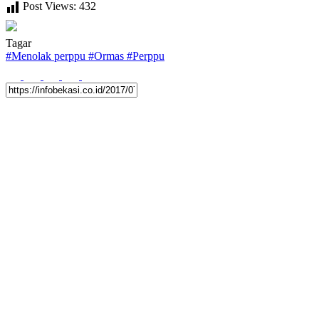
Post Views:
432
Tagar
#
Menolak perppu
#
Ormas
#
Perppu