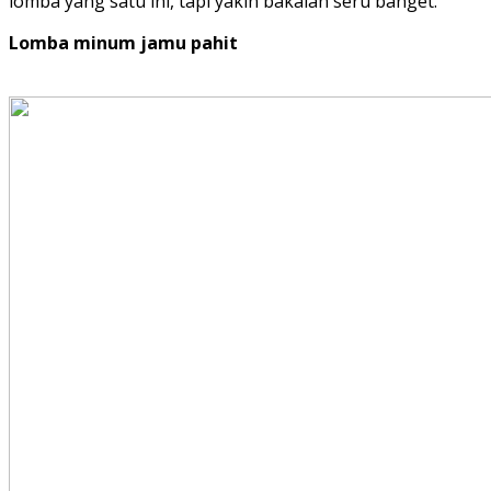
lomba yang satu ini, tapi yakin bakalan seru banget.
Lomba minum jamu pahit