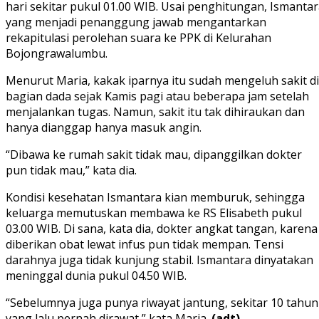
hari sekitar pukul 01.00 WIB. Usai penghitungan, Ismanta
yang menjadi penanggung jawab mengantarkan
rekapitulasi perolehan suara ke PPK di Kelurahan
Bojongrawalumbu.
Menurut Maria, kakak iparnya itu sudah mengeluh sakit di
bagian dada sejak Kamis pagi atau beberapa jam setelah
menjalankan tugas. Namun, sakit itu tak dihiraukan dan
hanya dianggap hanya masuk angin.
“Dibawa ke rumah sakit tidak mau, dipanggilkan dokter
pun tidak mau,” kata dia.
Kondisi kesehatan Ismantara kian memburuk, sehingga
keluarga memutuskan membawa ke RS Elisabeth pukul
03.00 WIB. Di sana, kata dia, dokter angkat tangan, karena
diberikan obat lewat infus pun tidak mempan. Tensi
darahnya juga tidak kunjung stabil. Ismantara dinyatakan
meninggal dunia pukul 04.50 WIB.
“Sebelumnya juga punya riwayat jantung, sekitar 10 tahun
yang lalu pernah dirawat,” kata Maria.
(adt)