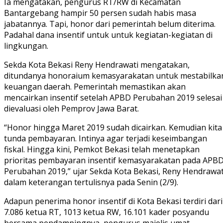
Ia mengatakan, pengurus RT/RW di Kecamatan
Bantargebang hampir 50 persen sudah habis masa
jabatannya. Tapi, honor dari pemerintah belum diterima.
Padahal dana insentif untuk untuk kegiatan-kegiatan di
lingkungan.
Sekda Kota Bekasi Reny Hendrawati mengatakan,
ditundanya honoraium kemasyarakatan untuk mestabilka
keuangan daerah. Pemerintah memastikan akan
mencairkan insentif setelah APBD Perubahan 2019 selesai
dievaluasi oleh Pemprov Jawa Barat.
“Honor hingga Maret 2019 sudah dicairkan. Kemudian kita
tunda pembayaran. Intinya agar terjadi keseimbangan
fiskal. Hingga kini, Pemkot Bekasi telah menetapkan
prioritas pembayaran insentif kemasyarakatan pada APB
Perubahan 2019,” ujar Sekda Kota Bekasi, Reny Hendrawat
dalam keterangan tertulisnya pada Senin (2/9).
Adapun penerima honor insentif di Kota Bekasi terdiri dari
7.086 ketua RT, 1013 ketua RW, 16.101 kader posyandu
bersama pendampingnya, pengurus majelis umat