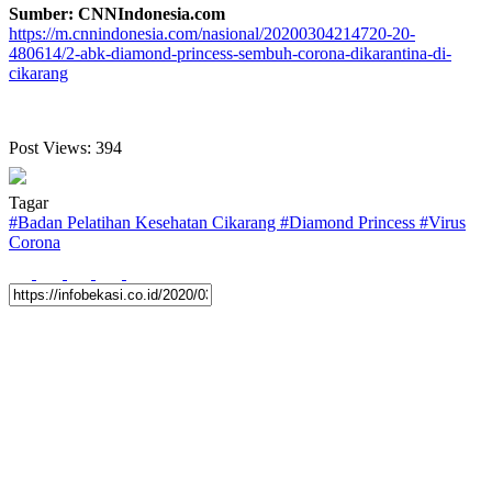
Sumber: CNNIndonesia.com
https://m.cnnindonesia.com/nasional/20200304214720-20-
480614/2-abk-diamond-princess-sembuh-corona-dikarantina-di-
cikarang
Post Views:
394
Tagar
#
Badan Pelatihan Kesehatan Cikarang
#
Diamond Princess
#
Virus
Corona