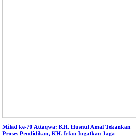
Milad ke-70 Attaqwa: KH. Husnul Amal Tekankan
Proses Pendidikan, KH. Irfan Ingatkan Jaga