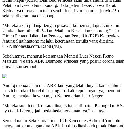
Buah Kapal (ABK) Diamond Princess akan dikarantina di Badan
Pelatihan Kesehatan Cikarang, Kabupaten Bekasi, Jawa Barat.
Keduanya dinyatakan telah sembuh dari virus corona (covid-19)
selama dikarantina di Jepang.
“Mereka akan pulang dengan pesawat komersial, tapi akan kami
lakukan karantina di Badan Pelatihan Kesehatan Cikarang,” ujar
Dirjen Pengendalian dan Pencegahan Penyakit (P2P) Kemenkes
Anung Sugihantono melalui keterangan tertulis yang diterima
CNNIndonesia.com, Rabu (4/3).
Sebelumnya, menurut keterangan Menteri Luar Negeri Retno
Marsudi, 4 dari 9 ABK Diamond Princess yang positif corona telah
dinyatakan sembuh.
Anung mengatakan dua ABK lain yang telah dinyatakan sembuh
masih berada di hotel di Jepang. Terkait kepulangannya, menurut
Anung, menjadi kewenangan Kementerian Luar Negeri.
“Mereka sudah tidak dikarantina, istirahat di hotel. Pulang dari RS-
nya tidak bareng, jadi beda-beda perlakuannya,” katanya.
Sementara itu Sekretaris Dirjen P2P Kemenkes Achmad Yurianto
menyebut kepulangan dua ABK itu difasilitasi oleh pihak Diamond