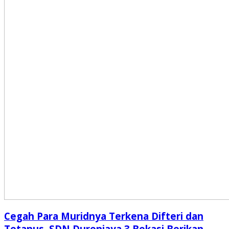
Cegah Para Muridnya Terkena Difteri dan
Tetanus, SDN Durenjaya 3 Bekasi Berikan