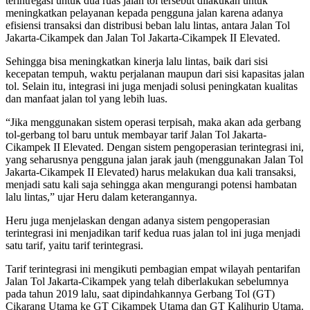
terintregasi untuk dua ruas jalan tol tersebut dilakukan untuk
meningkatkan pelayanan kepada pengguna jalan karena adanya
efisiensi transaksi dan distribusi beban lalu lintas, antara Jalan Tol
Jakarta-Cikampek dan Jalan Tol Jakarta-Cikampek II Elevated.
Sehingga bisa meningkatkan kinerja lalu lintas, baik dari sisi
kecepatan tempuh, waktu perjalanan maupun dari sisi kapasitas jalan
tol. Selain itu, integrasi ini juga menjadi solusi peningkatan kualitas
dan manfaat jalan tol yang lebih luas.
“Jika menggunakan sistem operasi terpisah, maka akan ada gerbang
tol-gerbang tol baru untuk membayar tarif Jalan Tol Jakarta-
Cikampek II Elevated. Dengan sistem pengoperasian terintegrasi ini,
yang seharusnya pengguna jalan jarak jauh (menggunakan Jalan Tol
Jakarta-Cikampek II Elevated) harus melakukan dua kali transaksi,
menjadi satu kali saja sehingga akan mengurangi potensi hambatan
lalu lintas,” ujar Heru dalam keterangannya.
Heru juga menjelaskan dengan adanya sistem pengoperasian
terintegrasi ini menjadikan tarif kedua ruas jalan tol ini juga menjadi
satu tarif, yaitu tarif terintegrasi.
Tarif terintegrasi ini mengikuti pembagian empat wilayah pentarifan
Jalan Tol Jakarta-Cikampek yang telah diberlakukan sebelumnya
pada tahun 2019 lalu, saat dipindahkannya Gerbang Tol (GT)
Cikarang Utama ke GT Cikampek Utama dan GT Kalihurip Utama.