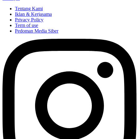
Tentang Kami
Iklan & Kerjasama
Privacy Policy
Term of use
Pedoman Media Siber