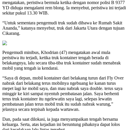
mengatakan, peristiwa bermula ketika dengan nomor polisi B 9377
YD diduga mengalami rem blong. Ia menyebut, peristiwa ini terjadi
sekitar pukul 13.30 WIB.
“Untuk sementara pengemudi truk sudah dibawa ke Rumah Sakit
Ananda,” katanya menyebut, truk dari Jakarta Utara dengan tujuan
Cikarang.
Pengemudi minibus, Khodrian (47) mengatakan awal mula
peristiwa itu terjadi, ketika truk kontainer tengah berada di
belakangnya, lalu secara tiba-tiba truk kontainer sudah menabrak
mobil yang tengah ia kendarai.
“Saya di depan, mobil kontainer dari belakang turun dari Fly Over
nabrak dari belakang terus mobilnya ngebuang ke kanan turus
mepet lagi ke mobil saya, dan mau nabrak saya double. terus saya
minggir ke kiri sampai nyentuh pembatasan jalan. Saya berhenti
terus truk kontainer itu ngelewatin saya lagi, selepas lewatin
pembatasan jalan terus mobil truk itu sudah nabrak warung,”
jelasnya secara terpisah kepada wartawan.
Dan, pada saat dilokasi, ia juga menyampaikan tengah bersama
keluarga. Serta, atas kejadian ini beruntung pihaknya dapat lolos
dari kecelakaan lalu lintas tersebut.