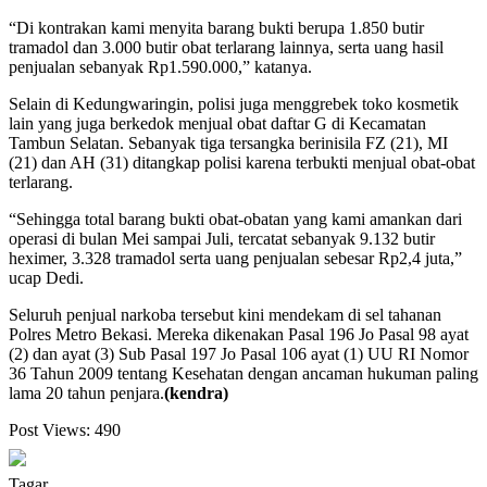
“Di kontrakan kami menyita barang bukti berupa 1.850 butir
tramadol dan 3.000 butir obat terlarang lainnya, serta uang hasil
penjualan sebanyak Rp1.590.000,” katanya.
Selain di Kedungwaringin, polisi juga menggrebek toko kosmetik
lain yang juga berkedok menjual obat daftar G di Kecamatan
Tambun Selatan. Sebanyak tiga tersangka berinisila FZ (21), MI
(21) dan AH (31) ditangkap polisi karena terbukti menjual obat-obat
terlarang.
“Sehingga total barang bukti obat-obatan yang kami amankan dari
operasi di bulan Mei sampai Juli, tercatat sebanyak 9.132 butir
heximer, 3.328 tramadol serta uang penjualan sebesar Rp2,4 juta,”
ucap Dedi.
Seluruh penjual narkoba tersebut kini mendekam di sel tahanan
Polres Metro Bekasi. Mereka dikenakan Pasal 196 Jo Pasal 98 ayat
(2) dan ayat (3) Sub Pasal 197 Jo Pasal 106 ayat (1) UU RI Nomor
36 Tahun 2009 tentang Kesehatan dengan ancaman hukuman paling
lama 20 tahun penjara.
(kendra)
Post Views:
490
Tagar