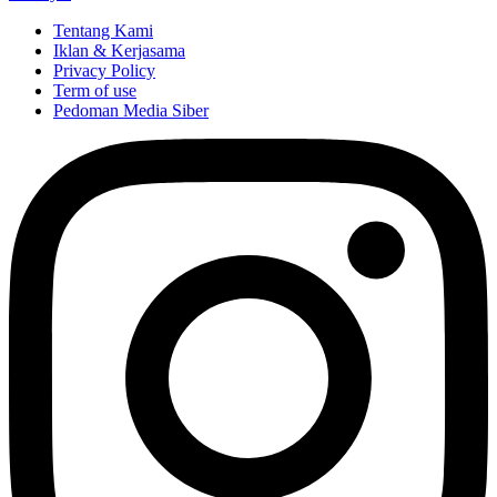
Tentang Kami
Iklan & Kerjasama
Privacy Policy
Term of use
Pedoman Media Siber