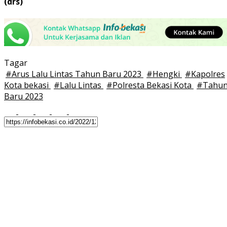
(drs)
Tagar
#
Arus Lalu Lintas Tahun Baru 2023
#
Hengki
#
Kapolres
Kota bekasi
#
Lalu Lintas
#
Polresta Bekasi Kota
#
Tahu
Baru 2023