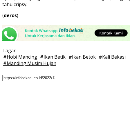
tahu cripsy.
(
deros
)
Tagar
#
Hobi Mancing
#
Ikan Betik
#
Ikan Betok
#
Kali Bekasi
#
Manding Musim Hujan