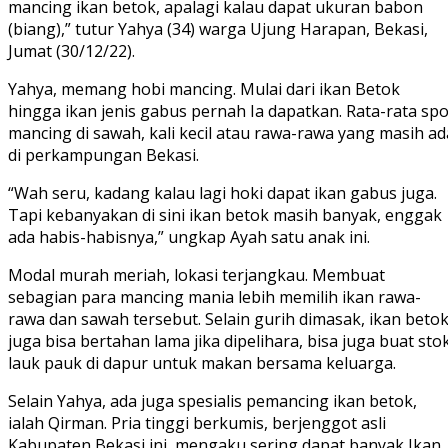
mancing ikan betok, apalagi kalau dapat ukuran babon
(biang),” tutur Yahya (34) warga Ujung Harapan, Bekasi,
Jumat (30/12/22).
Yahya, memang hobi mancing. Mulai dari ikan Betok
hingga ikan jenis gabus pernah Ia dapatkan. Rata-rata spo
mancing di sawah, kali kecil atau rawa-rawa yang masih ad
di perkampungan Bekasi.
“Wah seru, kadang kalau lagi hoki dapat ikan gabus juga.
Tapi kebanyakan di sini ikan betok masih banyak, enggak
ada habis-habisnya,” ungkap Ayah satu anak ini.
Modal murah meriah, lokasi terjangkau. Membuat
sebagian para mancing mania lebih memilih ikan rawa-
rawa dan sawah tersebut. Selain gurih dimasak, ikan beto
juga bisa bertahan lama jika dipelihara, bisa juga buat sto
lauk pauk di dapur untuk makan bersama keluarga.
Selain Yahya, ada juga spesialis pemancing ikan betok,
ialah Qirman. Pria tinggi berkumis, berjenggot asli
Kabupaten Bekasi ini, mengaku sering dapat banyak Ikan