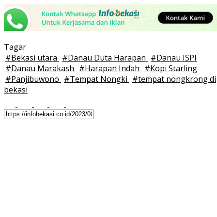
Tagar
#
Bekasi utara
#
Danau Duta Harapan
#
Danau ISPI
#
Danau Marakash
#
Harapan Indah
#
Kopi Starling
#
Panjibuwono
#
Tempat Nongki
#
tempat nongkrong di
bekasi