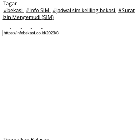
Tagar
#
bekasi
#
Info SIM
#
jadwal sim keliling bekasi
#
Surat
Izin Mengemudi (SIM)
Tinggalkan Balasan