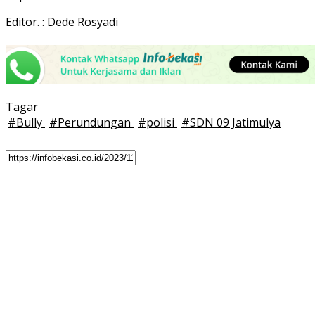
Editor. : Dede Rosyadi
Tagar
#
Bully
#
Perundungan
#
polisi
#
SDN 09 Jatimulya