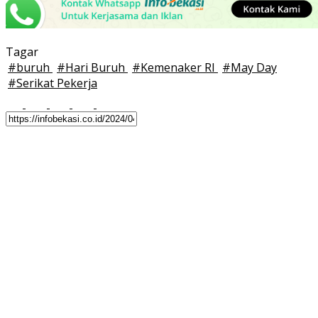
Tagar
#
buruh
#
Hari Buruh
#
Kemenaker RI
#
May Day
#
Serikat Pekerja