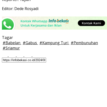
Editor: Dede Rosyadi
Tagar
#
Babelan
#
Gabus
#
Kampung Turi
#
Pembunuhan
#
Sriamur