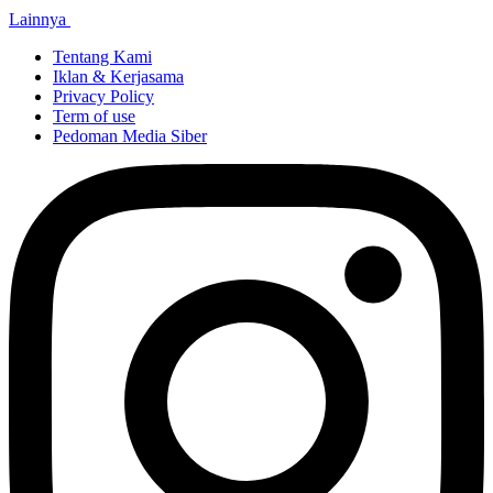
Lainnya
Tentang Kami
Iklan & Kerjasama
Privacy Policy
Term of use
Pedoman Media Siber