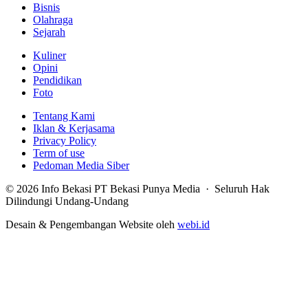
Bisnis
Olahraga
Sejarah
Kuliner
Opini
Pendidikan
Foto
Tentang Kami
Iklan & Kerjasama
Privacy Policy
Term of use
Pedoman Media Siber
© 2026 Info Bekasi PT Bekasi Punya Media · Seluruh Hak
Dilindungi Undang-Undang
Desain & Pengembangan Website oleh
webi.id