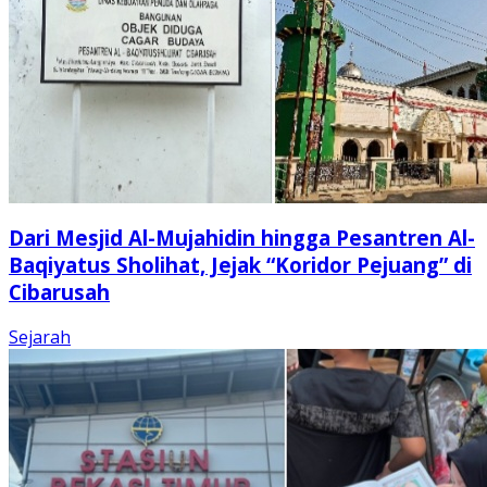
Dari Mesjid Al-Mujahidin hingga Pesantren Al-
Baqiyatus Sholihat, Jejak “Koridor Pejuang” di
Cibarusah
Sejarah