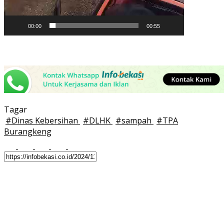
00:00
00:55
Tagar
#
Dinas Kebersihan
#
DLHK
#
sampah
#
TPA
Burangkeng