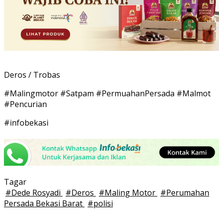
Deros / Trobas
#Malingmotor #Satpam #PermuahanPersada #Malmot
#Pencurian
#infobekasi
Tagar
#
Dede Rosyadi
#
Deros
#
Maling Motor
#
Perumahan
Persada Bekasi Barat
#
polisi