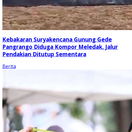
Kebakaran Suryakencana Gunung Gede
Pangrango Diduga Kompor Meledak, Jalur
Pendakian Ditutup Sementara
Berita