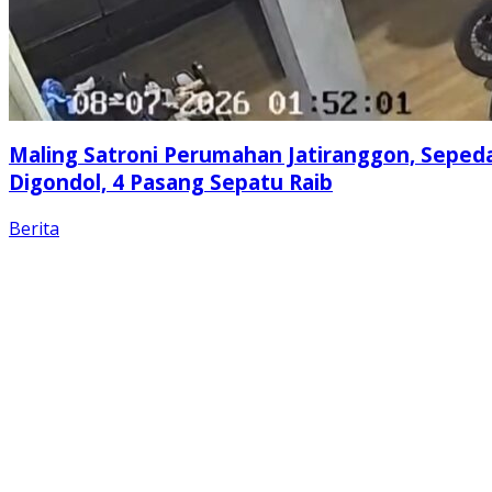
Maling Satroni Perumahan Jatiranggon, Seped
Digondol, 4 Pasang Sepatu Raib
Berita