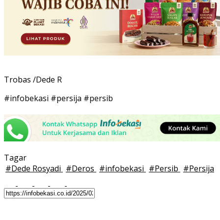
Trobas /Dede R
#infobekasi #persija #persib
Tagar
#
Dede Rosyadi
#
Deros
#
infobekasi
#
Persib
#
Persija