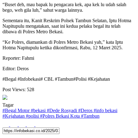
“Buset deh, mau bapak lu pengacara kek, apa kek lu udah salah
bego, weh gila luh,” sahut warga lainnya.
Sementara itu, Kanit Reskrim Polsek Tambun Selatan, Iptu Hotma
Napitupulu mengatakan, saat ini kedua pelaku begal itu telah
dibawa di Polres Metro Bekasi.
“Ke Polres, diamankan di Polres Metro Bekasi yah,” kata Iptu
Hotma Napitupulu ketika dikonfirmasi, Rabu, 12 Maret 2025.
Reporter: Fahmi
Editor: Deros
#Begal #Infobekasi# CBL #Tambun#Polisi #Kejahatan
Post Views:
528
Tagar
#
Begal Motor
#
bekasi
#
Dede Rosyadi
#
Deros
#
info bekasi
#
Kejahatan
#
polisi
#
Polres Bekasi Kota
#
Tambun