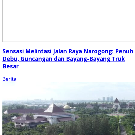
Sensasi Melintasi Jalan Raya Narogong: Penuh
Debu, Guncangan dan Bayang-Bayang Truk
Besar
Berita