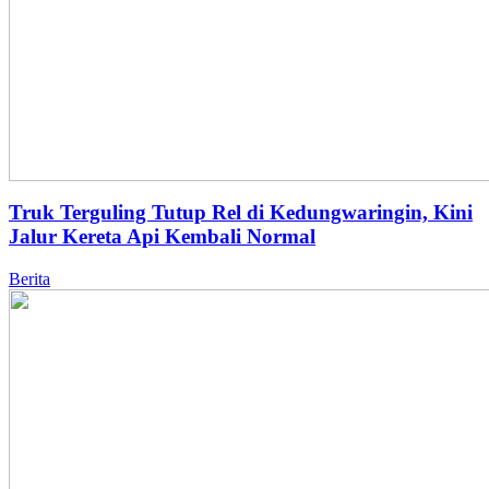
Truk Terguling Tutup Rel di Kedungwaringin, Kini
Jalur Kereta Api Kembali Normal
Berita