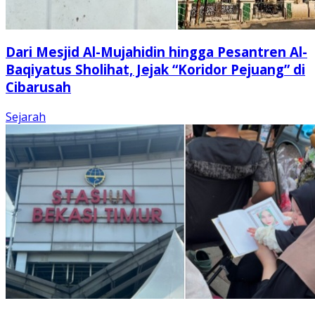
Dari Mesjid Al-Mujahidin hingga Pesantren Al-
Baqiyatus Sholihat, Jejak “Koridor Pejuang” di
Cibarusah
Sejarah