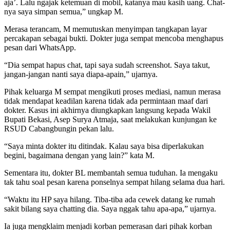
aja’. Lalu ngajak ketemuan di mobil, katanya mau kasih uang. Chat-
nya saya simpan semua,” ungkap M.
Merasa terancam, M memutuskan menyimpan tangkapan layar
percakapan sebagai bukti. Dokter juga sempat mencoba menghapus
pesan dari WhatsApp.
“Dia sempat hapus chat, tapi saya sudah screenshot. Saya takut,
jangan-jangan nanti saya diapa-apain,” ujarnya.
Pihak keluarga M sempat mengikuti proses mediasi, namun merasa
tidak mendapat keadilan karena tidak ada permintaan maaf dari
dokter. Kasus ini akhirnya diungkapkan langsung kepada Wakil
Bupati Bekasi, Asep Surya Atmaja, saat melakukan kunjungan ke
RSUD Cabangbungin pekan lalu.
“Saya minta dokter itu ditindak. Kalau saya bisa diperlakukan
begini, bagaimana dengan yang lain?” kata M.
Sementara itu, dokter BL membantah semua tuduhan. Ia mengaku
tak tahu soal pesan karena ponselnya sempat hilang selama dua hari.
“Waktu itu HP saya hilang. Tiba-tiba ada cewek datang ke rumah
sakit bilang saya chatting dia. Saya nggak tahu apa-apa,” ujarnya.
Ia juga mengklaim menjadi korban pemerasan dari pihak korban