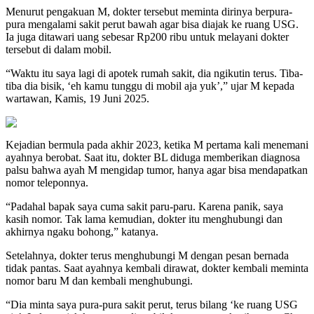
Menurut pengakuan M, dokter tersebut meminta dirinya berpura-
pura mengalami sakit perut bawah agar bisa diajak ke ruang USG.
Ia juga ditawari uang sebesar Rp200 ribu untuk melayani dokter
tersebut di dalam mobil.
“Waktu itu saya lagi di apotek rumah sakit, dia ngikutin terus. Tiba-
tiba dia bisik, ‘eh kamu tunggu di mobil aja yuk’,” ujar M kepada
wartawan, Kamis, 19 Juni 2025.
Kejadian bermula pada akhir 2023, ketika M pertama kali menemani
ayahnya berobat. Saat itu, dokter BL diduga memberikan diagnosa
palsu bahwa ayah M mengidap tumor, hanya agar bisa mendapatkan
nomor teleponnya.
“Padahal bapak saya cuma sakit paru-paru. Karena panik, saya
kasih nomor. Tak lama kemudian, dokter itu menghubungi dan
akhirnya ngaku bohong,” katanya.
Setelahnya, dokter terus menghubungi M dengan pesan bernada
tidak pantas. Saat ayahnya kembali dirawat, dokter kembali meminta
nomor baru M dan kembali menghubungi.
“Dia minta saya pura-pura sakit perut, terus bilang ‘ke ruang USG