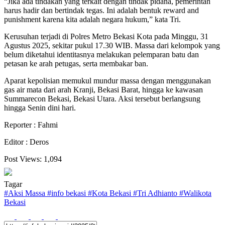
“Jika ada tindakan yang terkait dengan tindak pidana, pemerintah
harus hadir dan bertindak tegas. Ini adalah bentuk reward and
punishment karena kita adalah negara hukum,” kata Tri.
Kerusuhan terjadi di Polres Metro Bekasi Kota pada Minggu, 31
Agustus 2025, sekitar pukul 17.30 WIB. Massa dari kelompok yang
belum diketahui identitasnya melakukan pelemparan batu dan
petasan ke arah petugas, serta membakar ban.
Aparat kepolisian memukul mundur massa dengan menggunakan
gas air mata dari arah Kranji, Bekasi Barat, hingga ke kawasan
Summarecon Bekasi, Bekasi Utara. Aksi tersebut berlangsung
hingga Senin dini hari.
Reporter : Fahmi
Editor : Deros
Post Views:
1,094
Tagar
#
Aksi Massa
#
info bekasi
#
Kota Bekasi
#
Tri Adhianto
#
Walikota
Bekasi