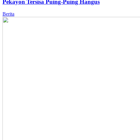
Pekayon Tersisa Puing-Puing Hangus
Berita