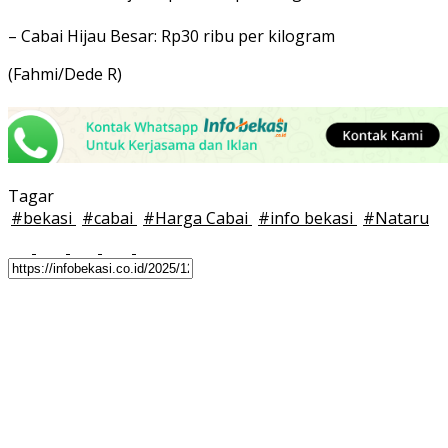
– Cabai Hijau Besar: Rp30 ribu per kilogram
(Fahmi/Dede R)
Tagar
#
bekasi
#
cabai
#
Harga Cabai
#
info bekasi
#
Nataru