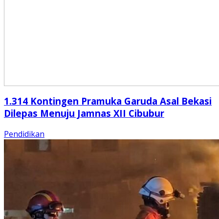
1.314 Kontingen Pramuka Garuda Asal Bekasi
Dilepas Menuju Jamnas XII Cibubur
Pendidikan