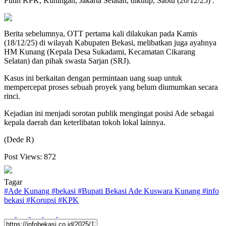
Putih KPK, Kuningan, Jakarta Selatan, dikutip, Sabtu (20/12/25) .
Berita sebelumnya, OTT pertama kali dilakukan pada Kamis
(18/12/25) di wilayah Kabupaten Bekasi, melibatkan juga ayahnya
HM Kunang (Kepala Desa Sukadami, Kecamatan Cikarang
Selatan) dan pihak swasta Sarjan (SRJ).
Kasus ini berkaitan dengan permintaan uang suap untuk
mempercepat proses sebuah proyek yang belum diumumkan secara
rinci.
Kejadian ini menjadi sorotan publik mengingat posisi Ade sebagai
kepala daerah dan keterlibatan tokoh lokal lainnya.
(Dede R)
Post Views:
872
Tagar
#
Ade Kunang
#
bekasi
#
Bupati Bekasi Ade Kuswara Kunang
#
info
bekasi
#
Korupsi
#
KPK