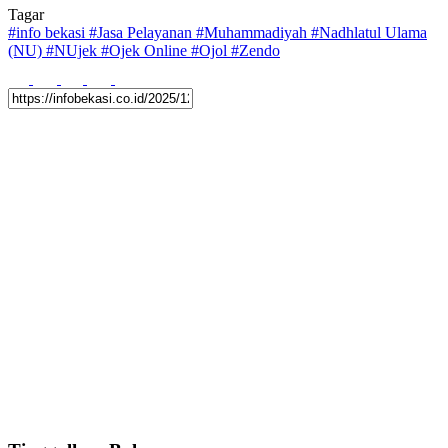
Tagar
#
info bekasi
#
Jasa Pelayanan
#
Muhammadiyah
#
Nadhlatul Ulama
(NU)
#
NUjek
#
Ojek Online
#
Ojol
#
Zendo