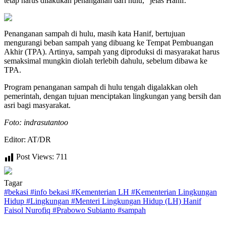
tetap harus dilakukan penanganan dari hulu,” jelas Hanif.
Penanganan sampah di hulu, masih kata Hanif, bertujuan
mengurangi beban sampah yang dibuang ke Tempat Pembuangan
Akhir (TPA). Artinya, sampah yang diproduksi di masyarakat harus
semaksimal mungkin diolah terlebih dahulu, sebelum dibawa ke
TPA.
Program penanganan sampah di hulu tengah digalakkan oleh
pemerintah, dengan tujuan menciptakan lingkungan yang bersih dan
asri bagi masyarakat.
Foto: indrasutantoo
Editor: AT/DR
Post Views:
711
Tagar
#
bekasi
#
info bekasi
#
Kementerian LH
#
Kementerian Lingkungan
Hidup
#
Lingkungan
#
Menteri Lingkungan Hidup (LH) Hanif
Faisol Nurofiq
#
Prabowo Subianto
#
sampah